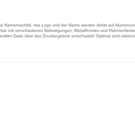
nte Namensschild, das Logo und der Name werden direkt auf Aluminium
ferbar mit verschiedenen Befestigungen, Metallfronten und Rahmenfarbe
dten Datei über das Druckergebnis entscheidet! Optimal sind vektorisier
aldruck, Farbabweichung auftreten können! Sollte ein Motiv wider erwar
druckt werden. Weiße Flächen im Logo erscheinen in der Farbe des U
inen sollen, also z.B. Titel Vorname Nachname. Wir lesen keine Korre
lnamensschilder kauft man bei Namensschilder Systeme Siedenburg.