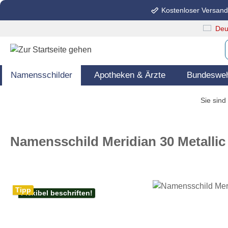
Kostenloser Versand
springen
Zur Hauptnavigation springen
Deu
Namensschilder
Apotheken & Ärzte
Bundeswehr
Sie sind 
Namensschild Meridian 30 Metallic
Bildergalerie überspringen
Tipp
Flexibel beschriften!