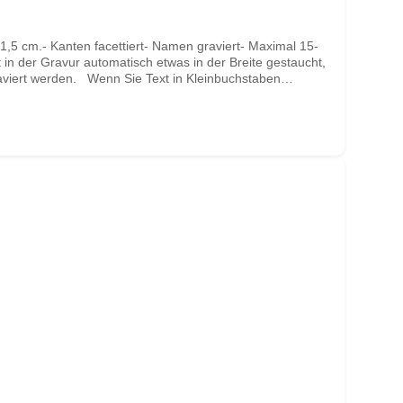
5 cm.- Kanten facettiert- Namen graviert- Maximal 15-
n der Gravur automatisch etwas in der Breite gestaucht,
aviert werden. Wenn Sie Text in Kleinbuchstaben
aben an!- Beachten Sie, dass es für das ß keinen
en Sie GAUSSE an. Wir können aber auch ein ß gravieren,
ürlich frei, den Text auch in gemischter Schreibweise