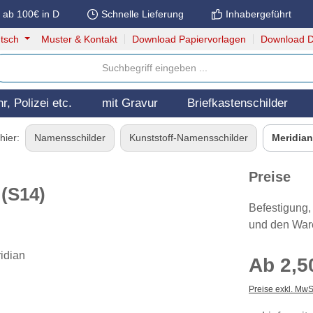
 ab 100€ in D
Schnelle Lieferung
Inhabergeführt
tsch
Muster & Kontakt
Download Papiervorlagen
Download D
, Polizei etc.
mit Gravur
Briefkastenschilder
hier:
Namensschilder
Kunststoff-Namensschilder
Meridian
Preise
 (S14)
Befestigung,
und den Ware
Ab
2,5
Preise exkl. MwS