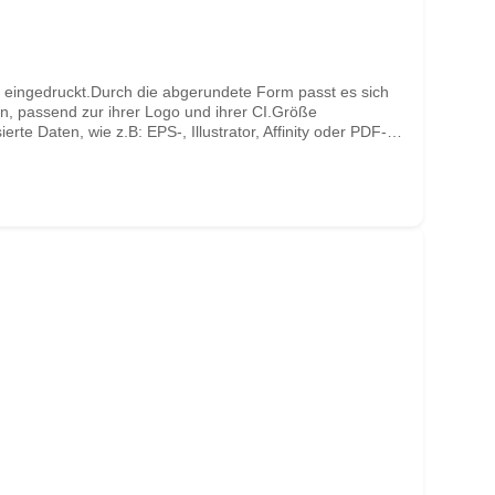
 eingedruckt.Durch die abgerundete Form passt es sich
n, passend zur ihrer Logo und ihrer CI.Größe
te Daten, wie z.B: EPS-, Illustrator, Affinity oder PDF-
ten nicht druckbar sein, so melden wir uns bei Ihnen um
ntergrunds!Beachten Sie bitte, das Sie bei den Namen
ktur und übernehmen so auch eventuelle Schreibfehler!