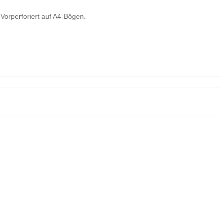
Vorperforiert auf A4-Bögen.
In den Warenkorb