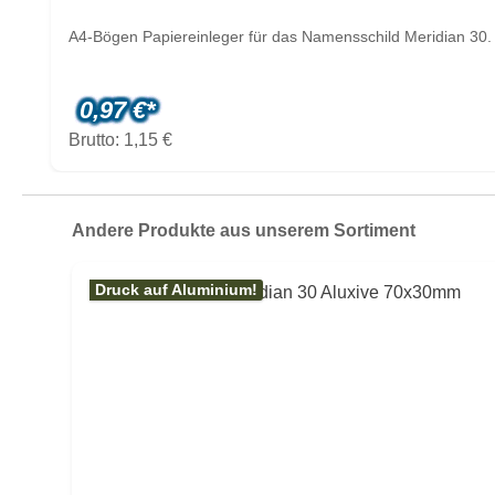
A4-Bögen Papiereinleger für das Namensschild Meridian 30. 
0,97 €*
Brutto: 1,15 €
Produktgalerie überspringen
Andere Produkte aus unserem Sortiment
Druck auf Aluminium!