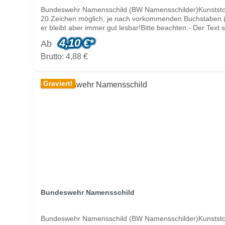
Bundeswehr Namensschild (BW Namensschilder)Kunststoff-
20 Zeichen möglich, je nach vorkommenden Buchstaben (in
er bleibt aber immer gut lesbar!Bitte beachten:- Der T
angeben, gravieren diesen auch in Kleinbuchsten. Geben S
4,10 €*
Ab
Großbuchstaben gibt, es kann sinnvoller sein, den Name
wenn dies gewünscht ist und Sie dieses so eingeben.- Wen
Brutto: 4,88 €
anzugeben.
Graviert!
Bundeswehr Namensschild
Bundeswehr Namensschild (BW Namensschilder)Kunststoff-