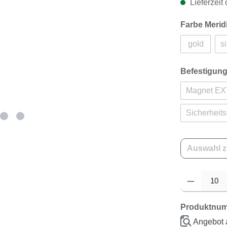
Lieferzeit 
Farbe Merid
gold
si
Befestigun
Magnet EX
Sicherheit
Auswahl z
Produkt Anzahl: 
Produktnu
Angebot 