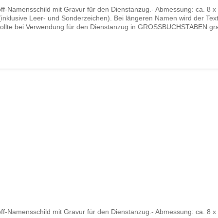
Namensschild mit Gravur für den Dienstanzug.- Abmessung: ca. 8 x 1,
klusive Leer- und Sonderzeichen). Bei längeren Namen wird der Text i
ext sollte bei Verwendung für den Dienstanzug in GROSSBUCHSTABEN gr
ie, wenn für ihren Dienstanzug gedacht, den Text bitte in Großbuchst
n dann mit einem doppelten S zu gravieren. Beispiel: statt GAUßE geb
n Sie dieses Namensschild zivil nutzen wollen, dann steht es Ihnen nat
Namensschild mit Gravur für den Dienstanzug.- Abmessung: ca. 8 x 1,