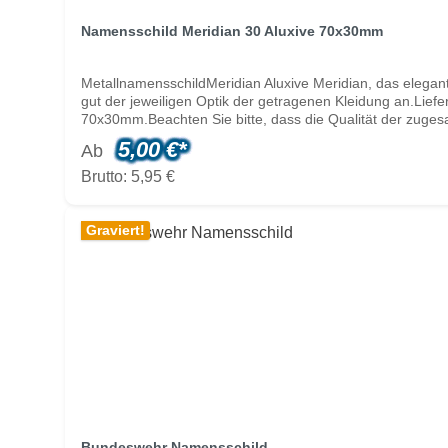
Namensschild Meridian 30 Aluxive 70x30mm
MetallnamensschildMeridian Aluxive Meridian, das elega
gut der jeweiligen Optik der getragenen Kleidung an.Lie
70x30mm.Beachten Sie bitte, dass die Qualität der zugesan
Dateien. Beachten Sie bitte, das, bedingt durch den Digit
5,00 €*
Ab
das weitere Vorgehen zu besprechen. Weiß kann nicht ge
diese genau so eingeben, wie sie auf dem Schilder ersche
Brutto: 5,95 €
Prüfen Sie vor Versand die Richtigkeit der Namen!Metal
Graviert!
Bundeswehr Namensschild