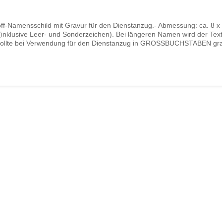
Namensschild mit Gravur für den Dienstanzug.- Abmessung: ca. 8 x 1,
klusive Leer- und Sonderzeichen). Bei längeren Namen wird der Text i
ext sollte bei Verwendung für den Dienstanzug in GROSSBUCHSTABEN gr
ie, wenn für ihren Dienstanzug gedacht, den Text bitte in Großbuchst
n dann mit einem doppelten S zu gravieren. Beispiel: statt GAUßE geb
n Sie dieses Namensschild zivil nutzen wollen, dann steht es Ihnen nat