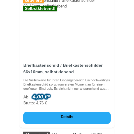
Graviert!
Selbstklebend!
Briefkastenschild / Briefkastenschilder
66x16mm, selbstklebend
Die Visitenkarte für Ihren Eingangsbereich Ein hochwertiges
Briefkastenschild sorgt vom ersten Moment an für einen
gepflegten Eindruck. Es sieht nicht nur ansprechend aus,
sondern erfüllt auch einen ganz praktischen Zweck: Eine
4,00 €*
Ab
klare und gut lesbare Beschriftung stellt sicher, dass Post
und Pakete immer zuverlässig den richtigen Empfänger
Brutto: 4,76 €
erreichen. Verleihen Sie Ihrem Briefkasten mit einer
sauberen Gravur eine persönliche Note – langlebig,
wetterfest und ein stilvoller Willkommensgruß für Ihre Gäste.
Details
Material ist Kunststoff, selbstklebend und 66x16mm groß.
Einfach den Schutzstreifen abziehen und aufkleben!