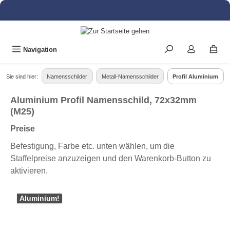
alt springen
Navigation
Sie sind hier:
Namensschilder
Metall-Namensschilder
Profil Aluminium
Aluminium Profil Namensschild, 72x32mm
(M25)
Preise
Befestigung, Farbe etc. unten wählen, um die
Staffelpreise anzuzeigen und den Warenkorb-Button zu
aktivieren.
Bildergalerie überspringen
Aluminium!