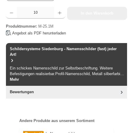
Produkt Anzahl: Gib den gewünschten Wert ein oder benutze die Schaltflächen um die Anzah
In den Warenkorb
Produktnummer:
M-25.1M
Angebot als PDF herunterladen
Schildersysteme Siedenburg - Namensschilder (fast) jeder
Art!
Ein schickes Namensschild zur Selbstbeschriftung. Weitere
Befestigungen realisierbar.Profil-Namensschild, Metall silberfarbi…
Mehr
Bewertungen
Produktgalerie überspringen
Andere Produkte aus unserem Sortiment