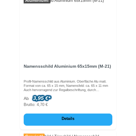
Aluminium!
Namensschild Aluminium 65x15mm (M-21)
Profil-Namensschild aus Aluminium. Oberfläche Alu matt.
Format von ca. 65 x 15 mm, Namensfeld: ca. 65 x 11 mm
Auch hervorragend zur Regalbeschriftung, durch
rückseitigen Selbstkleber geeignet., oder als klassisches
3,95 €*
Ab
Namensschild mit Magnetclip oder Nadel
Brutto: 4,70 €
Details