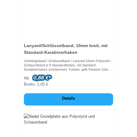
Lanyard/Schlüsselband, 10mm breit, mit
Standard-Karabinerhaken
Umhängeband / Schlüsselband / Lanyard 10mm Polyester-
Schlauchband in 9 Standardfarben, mit Standard-
Karabinerhaken verklammert. Farben: gelb Pantone 116c
orange Pantone 1655c rot Pantone 200c grün Pantone 341c
0,88 €*
Ab
blau Pantone 287c navy Pantone 282c grau Pantone Cool
Gray 7c schwarz weiß
Brutto: 1,05 €
Details