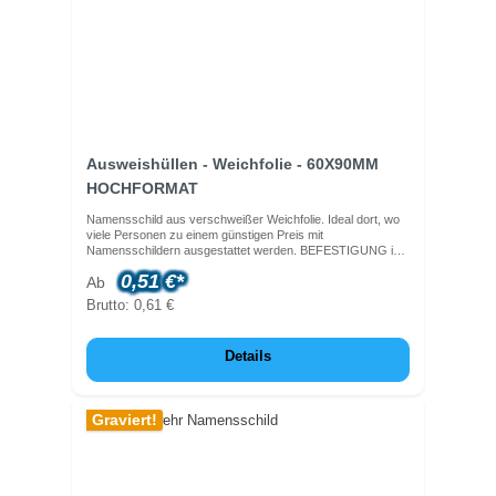
Ausweishüllen - Weichfolie - 60X90MM
HOCHFORMAT
Namensschild aus verschweißer Weichfolie. Ideal dort, wo
viele Personen zu einem günstigen Preis mit
Namensschildern ausgestattet werden. BEFESTIGUNG ist
nicht im Preis enthalten, sie benötigen noch ein
0,51 €*
Ab
Schlüsselband oder einen Clip dazu!Innenmaß 60x90mm,
hochkant, Farbe transparent Vergessen Sie nicht,
Brutto: 0,61 €
passende Papiereinleger zu bestellen!
Details
Graviert!