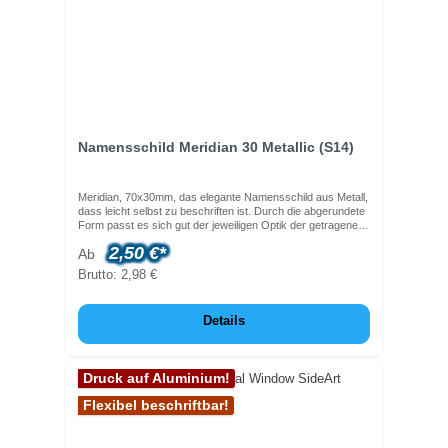
wollen, dann steht es Ihnen natürlich frei, den Text auch in
gemischter Schreibweise anzugeben.
Namensschild Meridian 30 Metallic (S14)
Meridian, 70x30mm, das elegante Namensschild aus Metall,
dass leicht selbst zu beschriften ist. Durch die abgerundete
Form passt es sich gut der jeweiligen Optik der getragenen
Kleidung an.Lieferbar mit verschiedenen Befestigungen. Das
2,50 €*
Ab
Namensschild ist aus metallisiertem Kunstsstoff gefertigt.
Brutto: 2,98 €
Details
Druck auf Aluminium!
Flexibel beschriftbar!